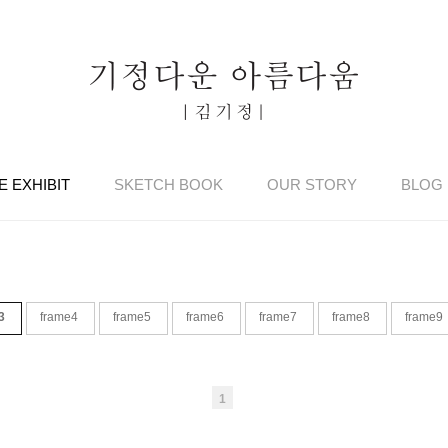
E EXHIBIT
SKETCH BOOK
OUR STORY
BLOG
e3
frame4
frame5
frame6
frame7
frame8
frame9
1