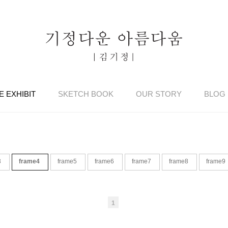
E EXHIBIT
SKETCH BOOK
OUR STORY
BLOG
3
frame4
frame5
frame6
frame7
frame8
frame9
1