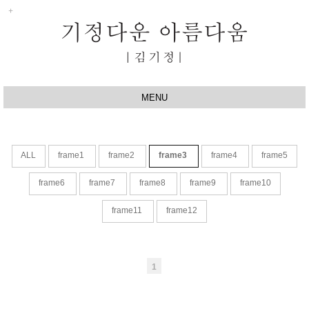
MENU
HOME
ABOUT
ALL
frame1
frame2
frame3
frame4
frame5
ONLINE EXHIBIT
frame6
frame7
frame8
frame9
frame10
SKETCH BOOK
frame11
frame12
OUR STORY
BLOG
FACEBOOK
1
INSTAGRAM
enFree